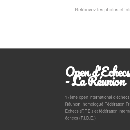
Retrouvez les photos et inf
Open d'Echecs
- La Réunion
17ème open international d'échecs d
Réunion, homologué Fédération Fr
Echecs (F.F.E.) et fédération intern
échecs (F.I.D.E.)