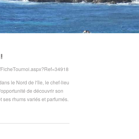
!
.fr/FicheTournoi.aspx?Ref=34918
ns le Nord de l'île, le chef-lieu
l'opportunité de découvrir son
et ses rhums variés et parfumés.