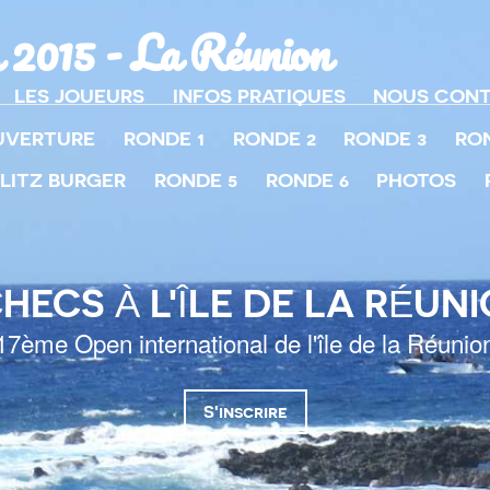
 2015 - La Réunion
LES JOUEURS
INFOS PRATIQUES
NOUS CON
UVERTURE
RONDE 1
RONDE 2
RONDE 3
RO
LITZ BURGER
RONDE 5
RONDE 6
PHOTOS
HECS À L'ÎLE DE LA RÉUN
17ème Open international de l'île de la Réunio
S'inscrire