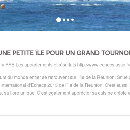
UNE PETITE ÎLE POUR UN GRAND TOURNOI
 de la FFE Les appariements et résultats http://www.echecs.asso
 du monde entier se retrouvent sur l'île de la Réunion. Situé da
international d'Echecs 2015 de l'île de la Réunion. C'est aussi 
, sa flore unique. C'est également apprécier sa cuisine créole 