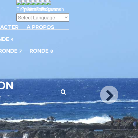
TACTER
A PROPOS
NDE 4
RONDE 7
RONDE 8
ION
n