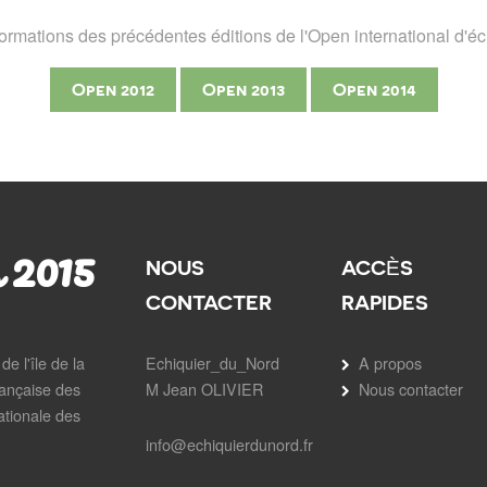
ormations des précédentes éditions de l'Open international d'éc
Open 2012
Open 2013
Open 2014
 2015
NOUS
ACCÈS
CONTACTER
RAPIDES
e l'île de la
Echiquier_du_Nord
A propos
ançaise des
M Jean OLIVIER
Nous contacter
ationale des
info@echiquierdunord.fr