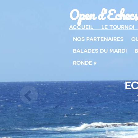
Open d'Echecs
ACCUEIL
LE TOURNOI
NOS PARTENAIRES
O
BALADES DU MARDI
B
RONDE 9
EC