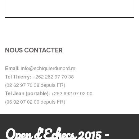
NOUS CONTACTER
Email:
info@echiquierdunord.re
Tel Thierry:
+262 262 97 70 38
(02 62 97 70 38 depuis FR)
Tel Jean (portable):
+262 692 07 02 00
(06 92 07 02 00 depuis FR)
Open d'Echecs 2015 -