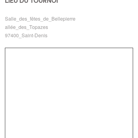
LIEU DU TOURNOI
Salle_des_fêtes_de_Bellepierre
allée_des_Topazes
97400_Saint-Denis