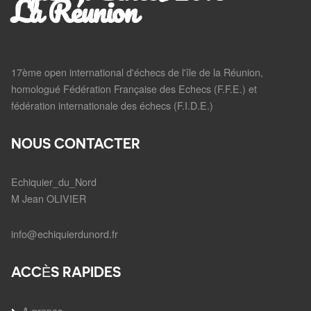
La Réunion
17ème open international d'échecs de l'île de la Réunion,
homologué Fédération Française des Echecs (F.F.E.) et
fédération internationale des échecs (F.I.D.E.)
NOUS CONTACTER
Echiquier_du_Nord
M Jean OLIVIER
info@echiquierdunord.fr
ACCÈS RAPIDES
A propos